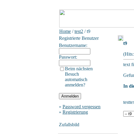
Home
/
test2
/ t9
Registrierte Benutzer
t9
Benutzername:
(Hits
Passwort:
text f
Beim nächsten
Besuch
Gefun
automatisch
anmelden?
In di
testte
»
Password vergessen
»
Registrierung
Zufallsbild