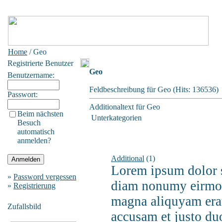
Home
/ Geo
Registrierte Benutzer
Geo
Benutzername:
Feldbeschreibung für Geo (Hits: 136536)
Passwort:
Additionaltext für Geo
Beim nächsten
Unterkategorien
Besuch
automatisch
anmelden?
Additional
(1)
Lorem ipsum dolor si
»
Password vergessen
diam nonumy eirmod 
»
Registrierung
magna aliquyam erat
Zufallsbild
accusam et justo duo