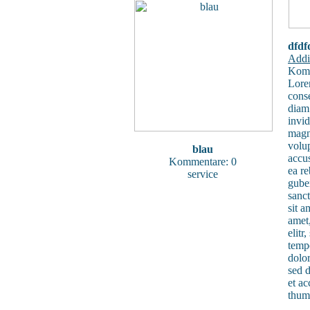
dfdf
Addi
Komm
Lore
conse
diam
invid
magn
volup
blau
accus
Kommentare: 0
ea re
service
gube
sanc
sit a
amet,
elit
tempo
dolo
sed 
et ac
thum