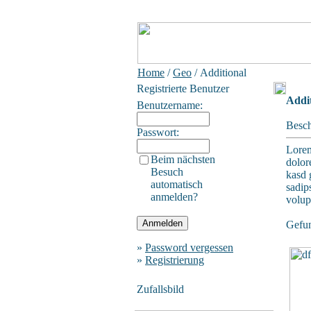
Home
/
Geo
/ Additional
Registrierte Benutzer
Addit
Benutzername:
Besch
Passwort:
Lorem
Beim nächsten
dolor
Besuch
kasd 
automatisch
sadip
anmelden?
volup
Gefun
»
Password vergessen
»
Registrierung
Zufallsbild