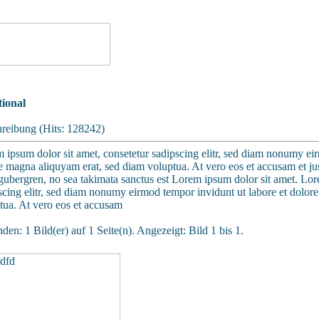
ional
reibung (Hits: 128242)
 ipsum dolor sit amet, consetetur sadipscing elitr, sed diam nonumy ei
e magna aliquyam erat, sed diam voluptua. At vero eos et accusam et jus
gubergren, no sea takimata sanctus est Lorem ipsum dolor sit amet. Lor
scing elitr, sed diam nonumy eirmod tempor invidunt ut labore et dolor
tua. At vero eos et accusam
den: 1 Bild(er) auf 1 Seite(n). Angezeigt: Bild 1 bis 1.