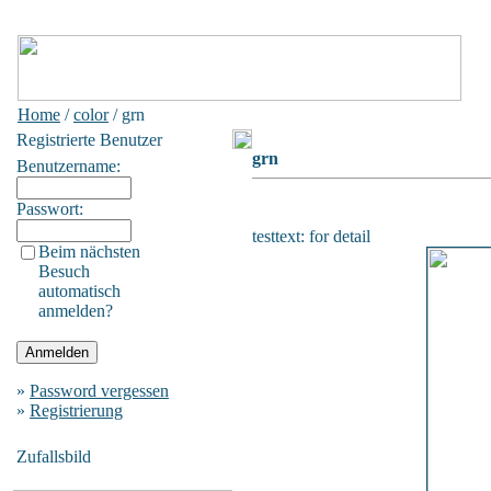
Home
/
color
/ grn
Registrierte Benutzer
grn
Benutzername:
Passwort:
testtext: for detail
Beim nächsten
Besuch
automatisch
anmelden?
»
Password vergessen
»
Registrierung
Zufallsbild