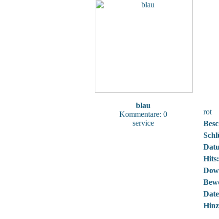
blau
rot
Kommentare: 0
service
Besc
Schl
Dat
Hits:
Dow
Bewe
Date
Hinz