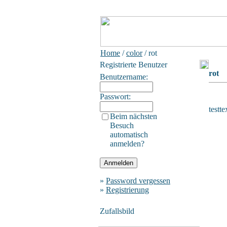
Home
/
color
/ rot
Registrierte Benutzer
rot
Benutzername:
Passwort:
testte
Beim nächsten
Besuch
automatisch
anmelden?
»
Password vergessen
»
Registrierung
Zufallsbild