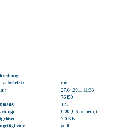
hreibung:
üsselwörter:
rot;
um:
27.04.2011 11:33
76450
nloads:
125
rtung:
0.00 (0 Stimme(n))
igröße:
3.0 KB
ugefügt von:
andi