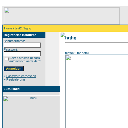
Home
/
test2
/ hghg
Registrierte Benutzer
hghg
Benutzername:
Passwort:
testtext: for detail
Beim nächsten Besuch
automatisch anmelden?
»
Password vergessen
»
Registrierung
Zufallsbild