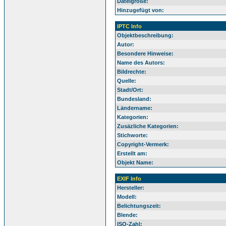
Dateigröße:
Hinzugefügt von:
IPTC Info
Objektbeschreibung:
Autor:
Besondere Hinweise:
Name des Autors:
Bildrechte:
Quelle:
Stadt/Ort:
Bundesland:
Ländername:
Kategorien:
Zusäzliche Kategorien:
Stichworte:
Copyright-Vermerk:
Erstellt am:
Objekt Name:
EXIF Info
Hersteller:
Modell:
Belichtungszeit:
Blende:
ISO-Zahl: