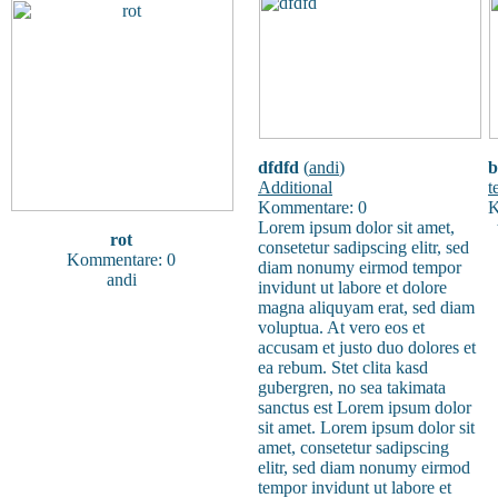
dfdfd
(
andi
)
b
Additional
t
Kommentare: 0
K
Lorem ipsum dolor sit amet,
t
rot
consetetur sadipscing elitr, sed
Kommentare: 0
diam nonumy eirmod tempor
andi
invidunt ut labore et dolore
magna aliquyam erat, sed diam
voluptua. At vero eos et
accusam et justo duo dolores et
ea rebum. Stet clita kasd
gubergren, no sea takimata
sanctus est Lorem ipsum dolor
sit amet. Lorem ipsum dolor sit
amet, consetetur sadipscing
elitr, sed diam nonumy eirmod
tempor invidunt ut labore et