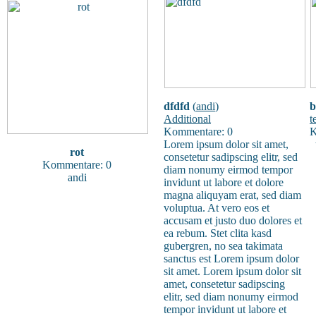
dfdfd
(
andi
)
b
Additional
t
Kommentare: 0
K
Lorem ipsum dolor sit amet,
t
rot
consetetur sadipscing elitr, sed
Kommentare: 0
diam nonumy eirmod tempor
andi
invidunt ut labore et dolore
magna aliquyam erat, sed diam
voluptua. At vero eos et
accusam et justo duo dolores et
ea rebum. Stet clita kasd
gubergren, no sea takimata
sanctus est Lorem ipsum dolor
sit amet. Lorem ipsum dolor sit
amet, consetetur sadipscing
elitr, sed diam nonumy eirmod
tempor invidunt ut labore et