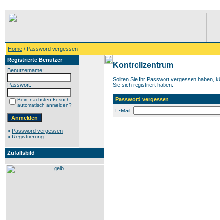
Home
/ Password vergessen
Registrierte Benutzer
Kontrollzentrum
Benutzername:
Sollten Sie Ihr Passwort vergessen haben, kö
Passwort:
Sie sich registriert haben.
Password vergessen
Beim nächsten Besuch
automatisch anmelden?
E-Mail:
»
Password vergessen
»
Registrierung
Zufallsbild