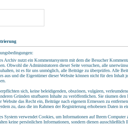
trierung
ungsbedingungen:
es Archiv nutzt ein Kommentarsystem mit dem die Besucher Kommenta
en. Obwohl die Administratoren dieser Seite versuchen, alle unerwün
zuhalten, ist es für uns unmöglich, alle Beiträge zu überprüfen. Alle Be
rs aus und die Eigentümer dieser Website können nicht für den Inhalt j
en.
verpflichten sich, keine beleidigenden, obszönen, vulgären, verleumden
anderen Gründen strafbaren Inhalte zu veröffentlichen. Sie räumen den
er Website das Recht ein, Beiträge nach eigenem Ermessen zu entfernen
erdem zu, dass die im Rahmen der Registrierung erhobenen Daten in e
es System verwendet Cookies, um Informationen auf Ihrem Computer z
alten keine persönlichen Informationen, sondern dienen ausschließlich