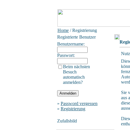
Home
/ Registrierung
Registrierte Benutzer
Regis
Benutzername:
Nutz
Passwort:
Dies
könn
Beim nächsten
fern
Besuch
Auto
automatisch
werd
anmelden?
Sie 
aus 
dies
»
Password vergessen
auss
»
Registrierung
Dies
Zufallsbild
enth