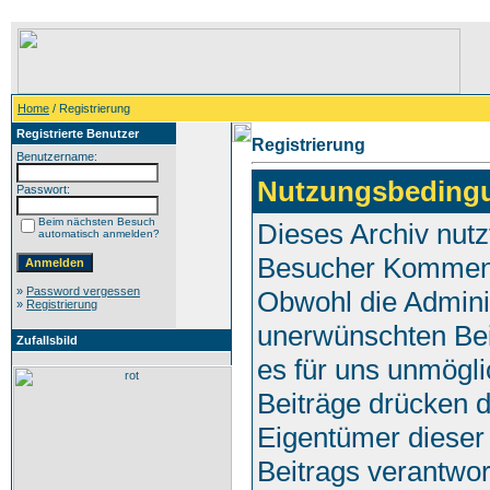
Home
/ Registrierung
Registrierte Benutzer
Registrierung
Benutzername:
Nutzungsbeding
Passwort:
Beim nächsten Besuch
Dieses Archiv nut
automatisch anmelden?
Besucher Komment
»
Password vergessen
Obwohl die Adminis
»
Registrierung
unerwünschten Bei
Zufallsbild
es für uns unmöglic
Beiträge drücken d
Eigentümer dieser 
Beitrags verantwo