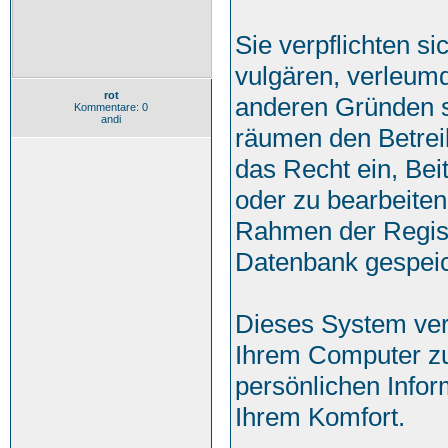
Sie verpflichten s
vulgären, verleum
rot
anderen Gründen st
Kommentare: 0
andi
räumen den Betrei
das Recht ein, Be
oder zu bearbeite
Rahmen der Regist
Datenbank gespeic
Dieses System ver
Ihrem Computer zu
persönlichen Infor
Ihrem Komfort.