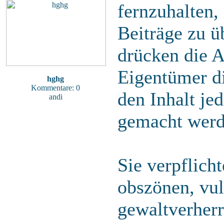
fernzuhalten, 
Beiträge zu ü
drücken die A
Eigentümer di
hghg
Kommentare: 0
den Inhalt je
andi
gemacht werd
Sie verpflich
obszönen, vu
gewaltverherr