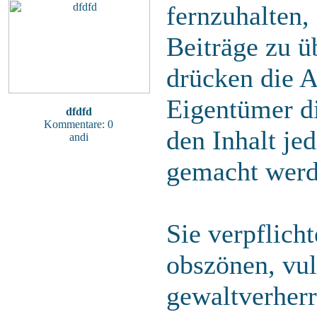
fernzuhalten, 
Beiträge zu ü
drücken die A
Eigentümer di
dfdfd
Kommentare: 0
den Inhalt je
andi
gemacht werd
Sie verpflich
obszönen, vu
gewaltverherr