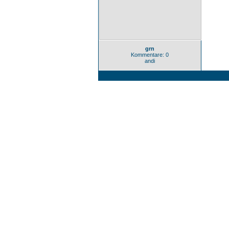
grn
Kommentare: 0
andi