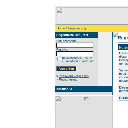
Home
/ Registrierung
Registrierte Benutzer
Regi
Benutzername:
Nutz
Passwort:
Diese
dieser
Beim nächsten Besuch
Beiträ
automatisch anmelden?
gemac
Sie ve
Inhalt
»
Password vergessen
entfer
»
Registrierung
gespe
Dieses
Zufallsbild
Inform
Durch