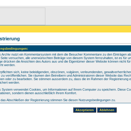
strierung
ungsbedingungen:
s Archiv nutzt ein Kommentarsystem mit dem die Besucher Kommentare zu den Einträgen ab
 Seite versuchen, alle unerwünschten Beiträge von diesem System fernzuhalten, ist es für uns
ge drücken die Ansichten des Autors aus und die Eigentümer dieser Website können nicht für 
ht werden.
rpflichten sich, keine beleidigenden, obszönen, vulgären, verleumdenden, gewaltverherrlic
e zu veröffentlichen. Sie räumen den Betreibern und Administratoren dieser Website das Re
nen oder zu bearbeiten. Sie stimmen ausserdem zu, dass die im Rahmen der Registrierung 
ichert werden.
 System verwendet Cookies, um Informationen auf Ihrem Computer zu speichern. Diese Coo
ationen, sondern dienen ausschließlich Ihrem Komfort.
 das Abschließen der Registrierung stimmen Sie diesen Nutzungsbedingungen zu.