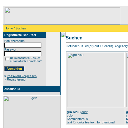
Home
/ Suchen
Registrierte Benutzer
Suchen
Benutzername:
Gefunden: 3 Bild(er) auf 1 Seite(n). Angezeigt:
Passwort:
Beim nächsten Besuch
automatisch anmelden?
»
Password vergessen
»
Registrierung
Zufallsbild
grn blau
(
andi
)
g
color
c
Kommentare: 0
K
text für color testtext: for thumbnail
t