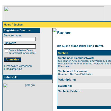
Home
/ Suchen
Registrierte Benutzer
Suchen
Benutzername:
Passwort:
Die Suche ergab leider keine Treffer.
Beim nächsten Besuch
automatisch anmelden?
Suchen
Suche nach Schlüsselwort:
Sie können AND benutzen, um Wörter zu defin
Resultat sein können und NOT verbietet das n
»
Password vergessen
Platzhalter.
»
Registrierung
Suche nach Username:
Benutzen Sie * als Platzhalter.
Zufallsbild
Verknüpfung:
Kategorie:
Suche in Feldern: