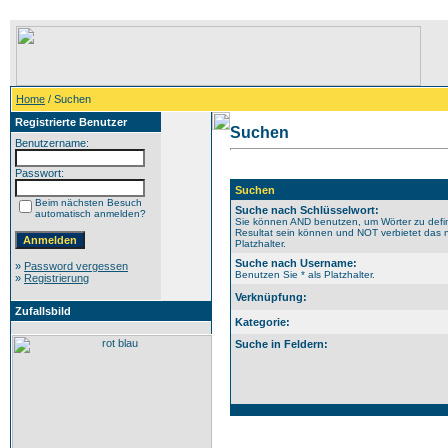
Home
/ Suchen
Registrierte Benutzer
Suchen
Benutzername:
Passwort:
Suchen
Beim nächsten Besuch
Suche nach Schlüsselwort:
automatisch anmelden?
Sie können AND benutzen, um Wörter zu defin
Resultat sein können und NOT verbietet das n
Platzhalter.
Suche nach Username:
»
Password vergessen
Benutzen Sie * als Platzhalter.
»
Registrierung
Verknüpfung:
Zufallsbild
Kategorie:
Suche in Feldern: