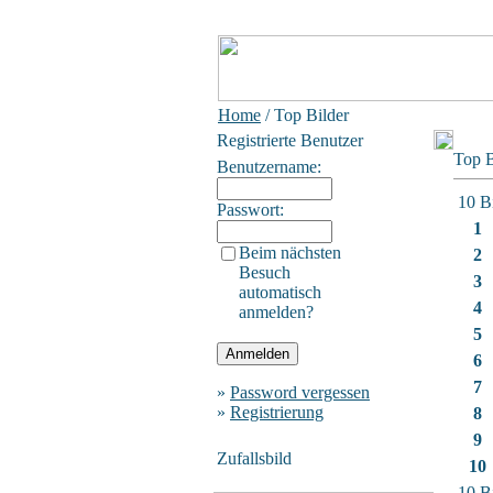
Home
/ Top Bilder
Registrierte Benutzer
Top B
Benutzername:
10 B
Passwort:
1
Beim nächsten
2
Besuch
3
automatisch
4
anmelden?
5
6
7
»
Password vergessen
»
Registrierung
8
9
Zufallsbild
10
10 B