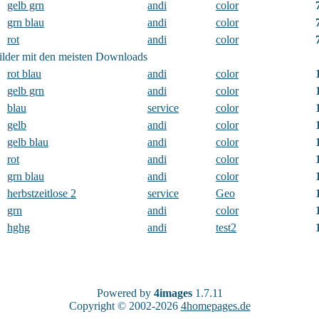
gelb grn
andi
color
grn blau
andi
color
rot
andi
color
ilder mit den meisten Downloads
rot blau
andi
color
gelb grn
andi
color
blau
service
color
gelb
andi
color
gelb blau
andi
color
rot
andi
color
grn blau
andi
color
herbstzeitlose 2
service
Geo
grn
andi
color
hghg
andi
test2
Powered by
4images
1.7.11
Copyright © 2002-2026
4homepages.de