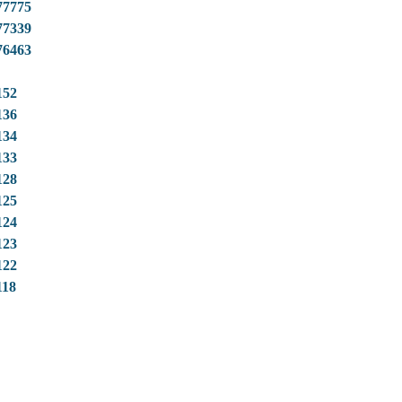
77775
77339
76463
152
136
134
133
128
125
124
123
122
118