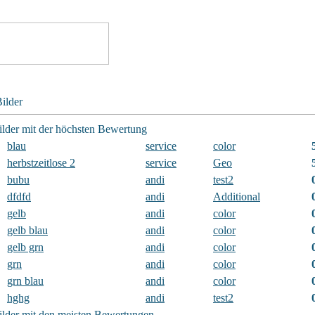
ilder
ilder mit der höchsten Bewertung
blau
service
color
herbstzeitlose 2
service
Geo
bubu
andi
test2
dfdfd
andi
Additional
gelb
andi
color
gelb blau
andi
color
gelb grn
andi
color
grn
andi
color
grn blau
andi
color
hghg
andi
test2
ilder mit den meisten Bewertungen