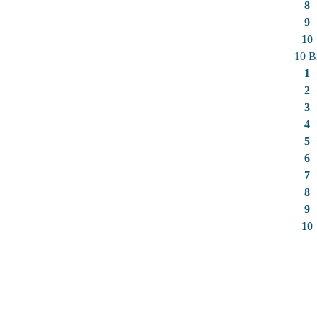
8
9
10
10 B
1
2
3
4
5
6
7
8
9
10