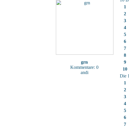
1
2
3
4
5
6
7
8
grn
9
Kommentare: 0
10
andi
Die 
1
2
3
4
5
6
7