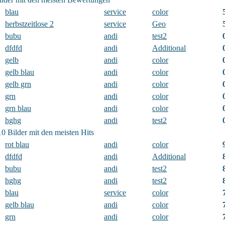
blau
service
color
herbstzeitlose 2
service
Geo
bubu
andi
test2
dfdfd
andi
Additional
gelb
andi
color
gelb blau
andi
color
gelb grn
andi
color
grn
andi
color
grn blau
andi
color
hghg
andi
test2
10 Bilder mit den meisten Hits
rot blau
andi
color
dfdfd
andi
Additional
bubu
andi
test2
hghg
andi
test2
blau
service
color
gelb blau
andi
color
grn
andi
color