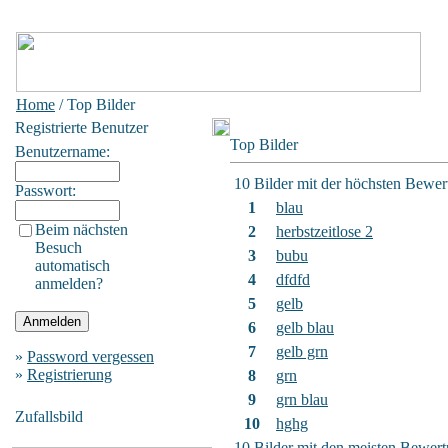
Home
/ Top Bilder
Registrierte Benutzer
Top Bilder
Benutzername:
10 Bilder mit der höchsten Bewe
Passwort:
1
blau
Beim nächsten
2
herbstzeitlose 2
Besuch
3
bubu
automatisch
4
dfdfd
anmelden?
5
gelb
6
gelb blau
7
gelb grn
»
Password vergessen
»
Registrierung
8
grn
9
grn blau
Zufallsbild
10
hghg
10 Bilder mit den meisten Bewer