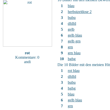
1
blau
2
herbstzeitlose 2
3
bubu
4
dfdfd
5
gelb
6
gelb blau
7
gelb grn
8
grn
rot
9
grn blau
Kommentare: 0
10
hghg
andi
Die 10 Bilder mit den meisten Hit
1
rot blau
2
dfdfd
3
bubu
4
hghg
5
blau
6
gelb blau
7
grn