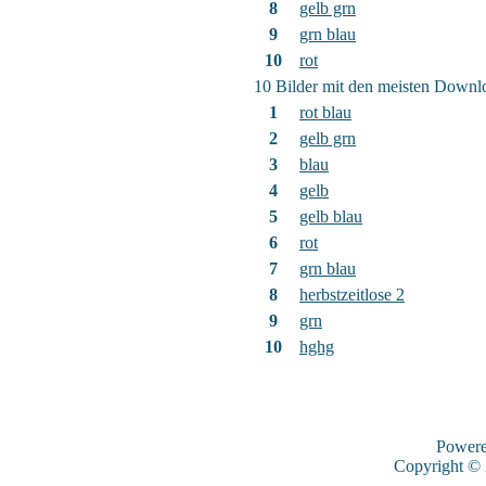
8
gelb grn
9
grn blau
10
rot
10 Bilder mit den meisten Downl
1
rot blau
2
gelb grn
3
blau
4
gelb
5
gelb blau
6
rot
7
grn blau
8
herbstzeitlose 2
9
grn
10
hghg
Power
Copyright ©