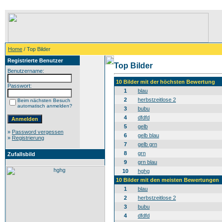
Home
/ Top Bilder
Registrierte Benutzer
Top Bilder
Benutzername:
10 Bilder mit der höchsten Bewertung
Passwort:
1
blau
2
herbstzeitlose 2
Beim nächsten Besuch
automatisch anmelden?
3
bubu
4
dfdfd
5
gelb
»
Password vergessen
6
gelb blau
»
Registrierung
7
gelb grn
8
grn
Zufallsbild
9
grn blau
10
hghg
10 Bilder mit den meisten Bewertungen
1
blau
2
herbstzeitlose 2
3
bubu
4
dfdfd