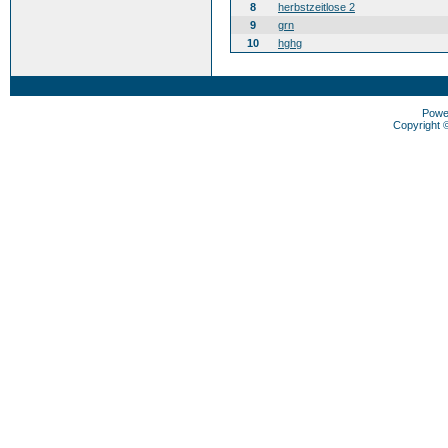
8
herbstzeitlose 2
9
grn
10
hghg
Powe
Copyright