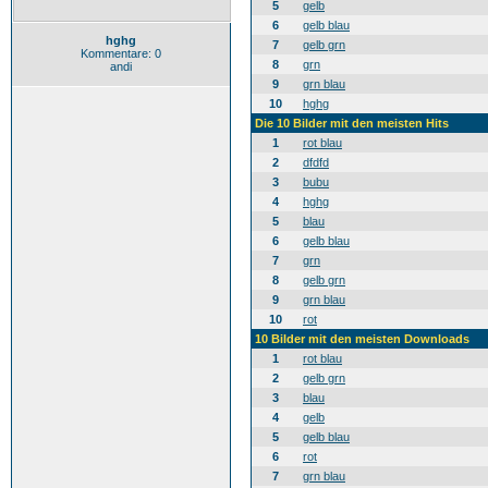
5
gelb
6
gelb blau
hghg
7
gelb grn
Kommentare: 0
8
grn
andi
9
grn blau
10
hghg
Die 10 Bilder mit den meisten Hits
1
rot blau
2
dfdfd
3
bubu
4
hghg
5
blau
6
gelb blau
7
grn
8
gelb grn
9
grn blau
10
rot
10 Bilder mit den meisten Downloads
1
rot blau
2
gelb grn
3
blau
4
gelb
5
gelb blau
6
rot
7
grn blau